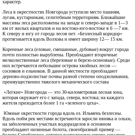
характер.
Леса в окрестностях Новгорода уступили место пашням,
лугам, кустарникам, селитебным территориям. Ближайшие
массивы леса расположены на западе и северо-западе в 1—3
км от жилых кварталов и на востоко-юго-востоке в 6 —7 км.
К северу и югу от города лесов нет. «Безлесный коридор»
протягивается вдоль Волхова и имеет ширину 12— 15 км.
Коренные леса (еловые, смешанные, дубовые) вокруг города
почти полностью вырублены. Преобладают вторичные
мелколиственные леса (березовые и березо-оснновые). Среди
них встречаются небольшие острова хвойных лесов —
сосняков и ельников. В данной местности преобладают
дерново-подзолистые почвы разной степени оподзоливания,
преимущественно тяжелого механического состава
«Легкие» Новгорода — это 30-километровая лесная зона,
которая окружает его с запада, севера, востока; на каждого
жителя приходится более 1 га «зеленого цеха».
Южные окрестности города вдоль оз. Ильмень безлесны.
Вдоль пойм рек местами встречаются заросли ивняка и ольхи,
на заболоченных участках водоразделов в основном
преобладают низинные болота, своеобразный пример —
болото Сереборское, которое расположено северо-западнее