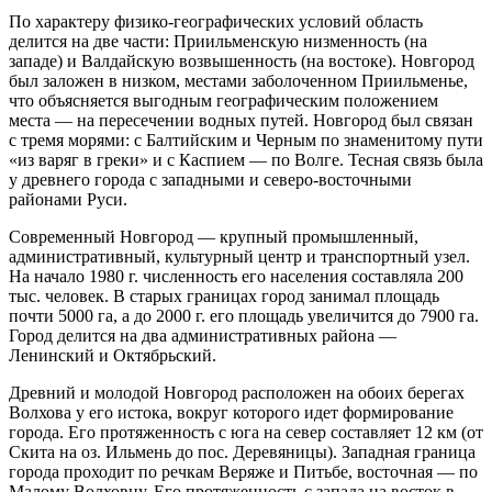
По характеру физико-географических условий область
делится на две части: Приильменскую низменность (на
западе) и Валдайскую возвышенность (на востоке). Новгород
был заложен в низком, местами заболоченном Приильменье,
что объясняется выгодным географическим положением
места — на пересечении водных путей. Новгород был связан
с тремя морями: с Балтийским и Черным по знаменитому пути
«из варяг в греки» и с Каспием — по Волге. Тесная связь была
у древнего города с западными и северо-восточными
районами Руси.
Современный Новгород — крупный промышленный,
административный, культурный центр и транспортный узел.
На начало 1980 г. численность его населения составляла 200
тыс. человек. В старых границах город занимал площадь
почти 5000 га, а до 2000 г. его площадь увеличится до 7900 га.
Город делится на два административных района —
Ленинский и Октябрьский.
Древний и молодой Новгород расположен на обоих берегах
Волхова у его истока, вокруг которого идет формирование
города. Его протяженность с юга на север составляет 12 км (от
Скита на оз. Ильмень до пос. Деревяницы). Западная граница
города проходит по речкам Веряже и Питьбе, восточная — по
Малому Волховцу. Его протяженность с запада на восток в