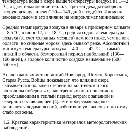
температура воды в озере выше температуры воздуха на 1—2
°С, отдает накопленное тепло. С третьей декады ноября по
вторую декаду апреля (130— 140 дней в году) оз. Ильмень
заковано льдом и его влияние на микроклимат минимально.
Средняя техмпература воздуха в январе в приозерном климате
—8,5 °С, в июне 17,5— 18 °С, средняя годовая температура
воздуха (за счет холодных месяцев) немного ниже, чем на юге
области, но сильные морозы здесь бывают реже. Абсолютный
минимум температуры воздуха —4 0 ... —45 °С — самый
низкий в области, безморозный период наибольший (130—
160 дней), а годовое количество осадков наименьшее (500—
550 мм).
Анализ данных метеостанций Новгород, Шимск, Коростынь,
Старая Русса, Войцы показывает, что влияние озера
сказывается в большей степени на восточном и юго-
восточном побережьях, наветренных по отношению к
преобладающим в теплый период ветрам с западной и
северной составляющей [4]. Эти побережья надолго
заливаются водами весной, избыточно увлажнены и поэтому
слабо освоены.
1.2. Краткая характеристика материалов метеорологических
наблюдений.