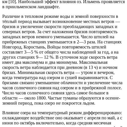
км [10]. Наибольший эффект влияния оз. Ильмень проявляется
в приильменском ландшафте.
Различие в тепловом режиме воды и земной поверхности в
тёплый период вызывает возникновение местных ветров —
бризов и увеличение скорости преобладающих западных и
северных ветров. За счет наложения бризов повторяемость
западных ветров немного уменьшается. Число штилей на
прибрежных станциях уменьшается в 2—3 раза. На станциях
Новгород, Коростынь, Войцы повторяемость штилей
составляет 3—5 % от общего числа наблюдений за год, а на
других станциях 9— 12 %. В суточном ходе скорость ветра
имеет два максимума и два минимума. Максимальная
скорость ветра наблюдается при дневном (в 13 ч) и ночном
бризах. Минимальная скорость ветра — утром и вечером,
когда температура над озером и сушей выравнивается. С
бризами связано уменьшение облачности и увеличение числа
часов солнечного сияния над озером и в прибрежной полосе.
Число часов солнечного сияния здесь самое большое в
области — около 1800. Частые туманы образуются в осенне-
зимний период, пока озеро не покроется льдом.
Влияние озера на температурный режим дифференцировано:
охлаждающее воздействие оно оказывает с апреля по май, а с
июня по октябрь включительно, когда средняя месячная