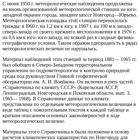
С июня 1950 г. метеорологические наблюдения продолжены
на вновь организованной метеорологической станции на юго-
западной окраине города, западнее шоссе Новгород—Юрьево.
Метеорологическая площадка этой станции переносилась
трижды: в I960 г. на 1,2 км к югу, в 1967 г. на 100 м к западо-
северо-западу от своего прежнего местоположения и в 1976 г.
на 0,6 км к юго- юго-западу, но всякий раз в сходные физико-
географические условия. Таким образом однородность в рядах
метеорологических величин не нарушалась.
Материал наблюдений этих станций за период 1881— 1965 гг.
был обобщен в Северо-Западном территориальном
управлении по гидрометеорологии и контролю природной
среды под руководством Главной геофизической
обсерватории им. А. И. Воейкова. Он включен в пять частей
«Справочника по климату СССР» (Карельская АССР,
Ленинградская, Новгородская и Псковская области, вып. 3,
1965— 1968). В Справочнике данные по климату
представлены по отдельным метеорологическим величинам в
виде таблиц с пояснительным текстом к каждой таблице и
кратким описанием основных закономерностей в ходе
метеорологических величин.
Материалы этого Справочника и были положены в основу
расчетов климатических характеристик по Новгороду для