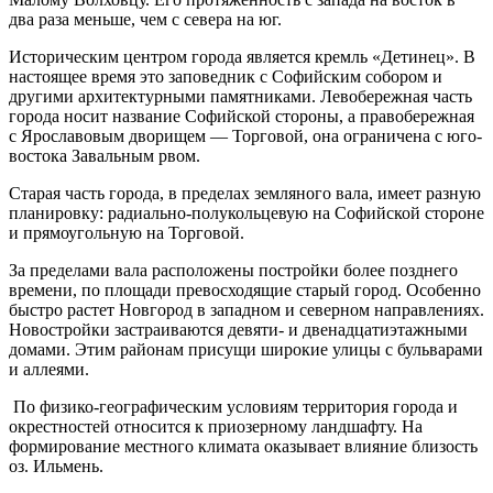
два раза меньше, чем с севера на юг.
Историческим центром города является кремль «Детинец». В
настоящее время это заповедник с Софийским собором и
другими архитектурными памятниками. Левобережная часть
города носит название Софийской стороны, а правобережная
с Ярославовым дворищем — Торговой, она ограничена с юго-
востока Завальным рвом.
Старая часть города, в пределах земляного вала, имеет разную
планировку: радиально-полукольцевую на Софийской стороне
и прямоугольную на Торговой.
За пределами вала расположены постройки более позднего
времени, по площади превосходящие старый город. Особенно
быстро растет Новгород в западном и северном направлениях.
Но­востройки застраиваются девяти- и двенадцатиэтажными
домами. Этим районам присущи широкие улицы с бульварами
и аллеями.
По физико-географическим условиям территория города и
окрестностей относится к приозерному ландшафту. На
формирование местного климата оказывает влияние близость
оз. Ильмень.