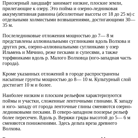
Приозерный ландшафт занимает низкие, плоские земли,
прилегающие к озеру. Это пойма и озерно-ледниковая
аккумулятивная равнина (абсолютные высоты от 18 до 25 м) с
отдельными холмистыми возвышениями, достигающими 30—
35 м.
Послеледниковые отложения мощностью до 7— 8 м
представлены аллювиальными суглинками вдоль Волхова и
других рек, озерно-аллювиальными суглинками у озер
Ильмень и Мячиио, реже песками и супесями, а также
торфяниками вдоль р. Малого Волховца (юго-западная часть
города).
Кроме указанных отложений в городе распространены
насыпные грунты мощностью до 8— 10 м. Культурный слой
достигает 10 м и более.
Наиболее низким и плоским рельефом характеризуются
поймы и участки, сложенные ленточными глинами. К западу
и юго- западу от города ленточные глины сменяются озерно-
ледниковыми песками. В северо-западном поозерье рельеф
более пересечен. Вдоль р. Веряжи гряды высотой до 5— 6 м
сменяются понижениями. Здесь дельта вреза древнего
Волхова.