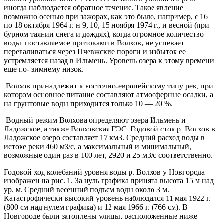
иногда наблюдается обратное течение. Такое явление
возможно осенью при зажорах, как это было, например, с 16
по 18 октября 1964 г. н 9, 10, 15 ноября 1974 г., и весной (при
бурном таянии снега и дождях), когда огромное количество
воды, поставляемое притоками в Волхов, не успевает
переваливаться через Пчевжские пороги и избыток ее
устремляется назад в Ильмень. Уровень озера к этому времени
еще по- зимнему низок.
Волхов принадлежит к восточно-европейскому типу рек, при
котором основное питание составляют атмосферные осадки, а
на грунтовые воды приходится только 10 — 20 %.
Водный режим Волхова определяют озера Ильмень и
Ладожское, а также Волховская ГЭС. Годовой сток р. Волхов в
Ладожское озеро составляет 17 км3. Средний расход воды в
истоке реки 460 м3/с, а максимальный и минимальный,
возможные один раз в 100 лет, 2920 и 25 м3/с соответственно.
Годовой ход колебаний уровня воды р. Волхов у Новгорода
изображен на рис. 1. За нуль графика принята высота 15 м над
ур. м. Средний весенний подъем воды около 3 м.
Катастрофически высокий уровень наблюдался 11 мая 1922 г.
(800 см над нулем графика) и 12 мая 1966 г. (766 см). В
Новгороде были затоплены улицы, расположенные ниже