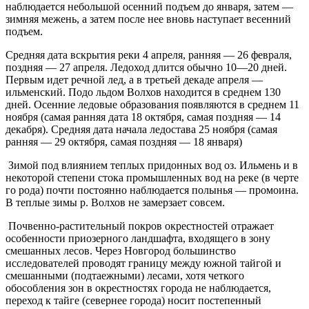
наблюдается небольшой осенний подъем до января, затем —
зимняя межень, а затем после нее вновь наступает весенний
подъем.
Средняя дата вскрытия реки 4 апреля, ранняя — 26 февраля,
поздняя — 27 апреля. Ледоход длится обычно 10—20 дней.
Первым идет речной лед, а в третьей декаде апреля —
ильменский. Подо льдом Волхов находится в среднем 130
дней. Осенние ледовые образования появляются в среднем 11
ноября (самая ранняя дата 18 октября, самая поздняя — 14
декабря). Средняя дата начала ледостава 25 ноября (самая
ранняя — 29 октября, самая поздняя — 18 января)
Зимой под влиянием теплых придонных вод оз. Ильмень и в
некоторой степени стока промышленных вод на реке (в черте
го рода) почти постоянно наблюдается полынья — промоина.
В теплые зимы р. Волхов не замерзает совсем.
Почвенно-растительный покров окрестностей отражает
особенности приозерного ландшафта, входящего в зону
смешанных лесов. Через Новгород большинство
исследователей проводят границу между южной тайгой и
смешанными (подтаежными) лесами, хотя четкого
обособления зон в окрестностях города не наблюдается,
переход к тайге (севернее города) носит постепенный