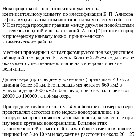
Новгородская область относится к умеренно-
континентальному климату, по классификации Б. П. Алисова
[2] она входит в атлантико-континентальную лесную область.
У Новгорода проходит граница между двумя ее подобластями
— северо-западной и юго- западной. Автор [7] относит город
к приозерному климату южно- приильменского
климатического района.
Местный приозерный климат формируется под воздействием
обширной площади оз. Ильмень. Большой объем воды в озере
оказывает существенное влияние на метеорологические
величины.
Длина озера (при среднем уровне воды) превышает 40 км, а
ширина более 30 км. Его площадь меняется от 660 км2 в
малую воду до 2000 км2 в большую, при этом заливается от
28000 до 100000 га поймы озера.
При средней глубине около 3—4 м и больших размерах озеро
представляет естественную модель водохранилища, на
которую распространяются закономерности, выявленные при
изучении крупных водохранилищ. Влияние этих
закономерностей на местный климат более заметно в полосе
шириной от 5 до 10 км и затухает на расстоянии около 20—25