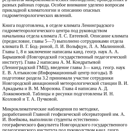
разных районах города. Особое внимание уделено вопросам
прикладной климатологии и описанию опасных
гидрометеорологических явлений.
Книга подготовлена, в отделе климата Ленинградского
гидрометеорологического центра под руководством
начальника отдела климата Л. С. Евтеевой. Описание климата
(предисловие, главы 5—7) выполнено сотрудниками отдела
климата В. Г. Бод- риной, Л. И. Вольфцун, Л. А. Малининой.
Главы 1, 8 и заключение написаны канд. геогр. наук А. А.
Барышевой (Новгородский государственный педагогический
институт). Глава 2 написана А. М. Кондратьевой
(Ленинградский ГМЦ), введение главы 3— канд. геогр. наук
Е. В. Алтыкисом (Информационный центр погоды). В
подготовке раздела 3.2 принимали участие сотрудники
Новгородской авиационной метеорологической станции В. И.
Аркадьева и В. М. Морозова. Глава 4 написана А. Д.
Ложкомоевой. Таблицы и рисунки подготовлены И. Н.
Козловой и Т. А. Пучковой.
Микроклиматические наблюдения по методике,
разработанной Главной геофизической обсерваторией им. А.
И. Воейкова, выполнили студенты естественно-
географического факультета Новгородского государственного
педагогического института под руководством канд. геогр.