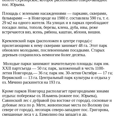
пос. Юрьева.
Площадь с зелеными насаждениями — парками, скверами,
бульварами — в Новгороде на 1980 г. составляла 590 га, т. е.
29 м2 на одного жителя. На улицах и в парках преобладают
посадки липы, тополя, березы, клена, дуба, ивы, реже
встречаются вяз, ясень, рябина, каштан, яблоня, вишня.
Кремлевский парк (расположен в центре города) с
прилегающими к нему скверами занимает 48 га. Этот парк
обновлен молодыми, послевоенными посадками. Старых
деревьев сохранилось немногим более десятка.
Молодые парки занимают значительную площадь: парк им.
XXII партсъезда — 50 га; парк, заложенный в честь 1100-
летия Новгорода,— 36 га; парк им. 30-летия Октября — 17 га;
Веряжский — 13 га. Центральный парк культуры и отдыха у
оз. Мячино раскинется на 193 га.
Кроме парков Новгород располагает пригородными зонами
отдыха: побережье оз. Ильмень (южнее пос. Юрьева),
Савинский лес с дубравой (на востоке от города), сосновые и
дубовые леса по р. Мете, живописные места по Волхову (на
севере от города), лесопарк северо-западнее пос. Григорова,
смешанные леса у д. Ермолино (на западе) и др.