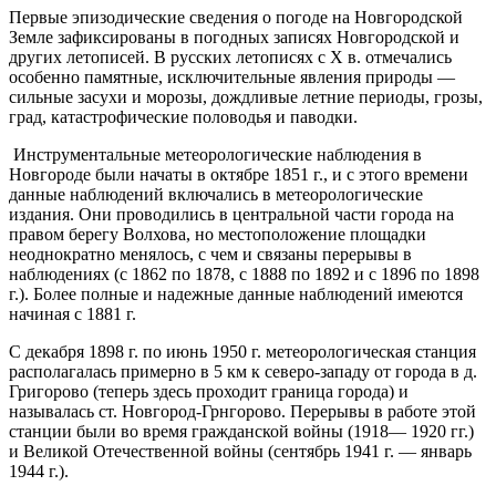
Первые эпизодические сведения о погоде на Новгородской
Земле зафиксированы в погодных записях Новгородской и
других летописей. В русских летописях с X в. отмечались
особенно памятные, исключительные явления природы —
сильные засухи и морозы, дождливые летние периоды, грозы,
град, катастрофические половодья и паводки.
Инструментальные метеорологические наблюдения в
Новгороде были начаты в октябре 1851 г., и с этого времени
данные наблюдений включались в метеорологические
издания. Они проводились в центральной части города на
правом берегу Волхова, но местоположение площадки
неоднократно менялось, с чем и связаны перерывы в
наблюдениях (с 1862 по 1878, с 1888 по 1892 и с 1896 по 1898
г.). Более полные и надежные данные наблюдений имеются
начиная с 1881 г.
С декабря 1898 г. по июнь 1950 г. метеорологическая станция
располагалась примерно в 5 км к северо-западу от города в д.
Григорово (теперь здесь проходит граница города) и
называлась ст. Новгород-Грнгорово. Перерывы в работе этой
станции были во время гражданской войны (1918— 1920 гг.)
и Великой Отечественной войны (сентябрь 1941 г. — январь
1944 г.).