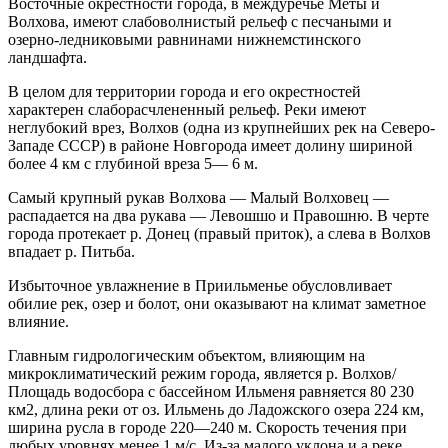
Восточные окрестности города, в междуречье Меты и
Волхова, имеют слабоволнистый рельеф с песчаными и
озерно-ледниковыми равнинами нижнемстинского
ландшафта.
В целом для территории города и его окрестностей
характерен слаборасчлененный рельеф. Реки имеют
неглубокий врез, Волхов (одна из крупнейших рек на Северо-
Западе СССР) в районе Новгорода имеет долину шириной
более 4 км с глубиной вреза 5— 6 м.
Самый крупный рукав Волхова — Малый Волховец —
распадается на два рукава — Левошшо и Правошню. В черте
города протекает р. Донец (правый приток), а слева в Волхов
впадает р. Питьба.
Избыточное увлажнение в Приильменье обусловливает
обилие рек, озер и болот, они оказывают на климат заметное
влияние.
Главным гидрологическим объектом, влияющим на
микроклиматический режим города, является р. Волхов/
Площадь водосбора с бассейном Ильменя равняется 80 230
км2, длина реки от оз. Ильмень до Ладожского озера 224 км,
ширина русла в городе 220—240 м. Скорость течения при
любых уровнях менее 1 м/с. Из-за малого уклона и а реке