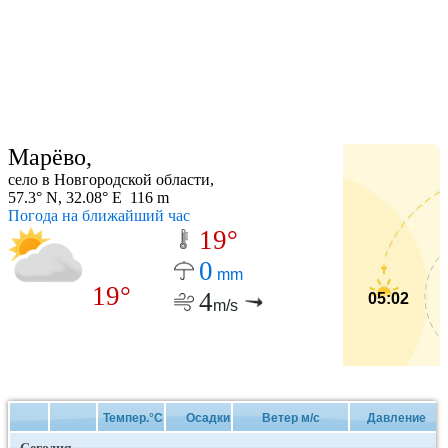
Марёво,
село в Новгородской области,
57.3° N, 32.08° E 116 m
Погода на ближайший час
19°
0
mm
19°
4
05:02
m/s
Темпер.°C
Осадки
Ветер м/с
Давление