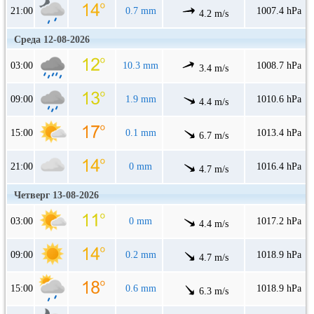
21:00
0.7 mm
1007.4 hPa
4.2 m/s
Среда 12-08-2026
03:00
10.3 mm
1008.7 hPa
3.4 m/s
09:00
1.9 mm
1010.6 hPa
4.4 m/s
15:00
0.1 mm
1013.4 hPa
6.7 m/s
21:00
0 mm
1016.4 hPa
4.7 m/s
Четверг 13-08-2026
03:00
0 mm
1017.2 hPa
4.4 m/s
09:00
0.2 mm
1018.9 hPa
4.7 m/s
15:00
0.6 mm
1018.9 hPa
6.3 m/s