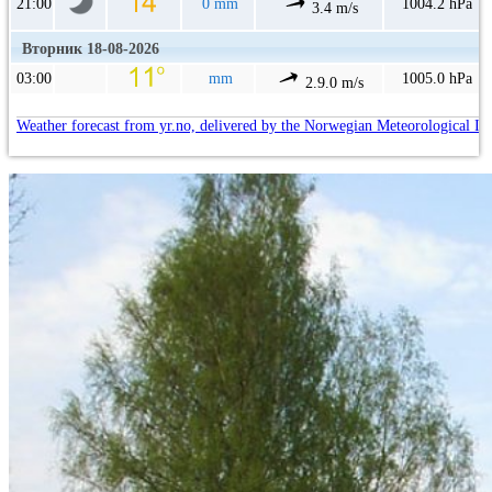
21:00
0 mm
1004.2 hPa
3.4 m/s
Вторник 18-08-2026
03:00
mm
1005.0 hPa
2.9.0 m/s
Weather forecast from yr.no, delivered by the Norwegian Meteorological In