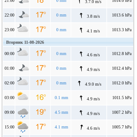
21:00
0 mm
1014.0 hPa
3.7.0 m/s
22:00
0 mm
1013.6 hPa
3.8 m/s
23:00
0 mm
1013.3 hPa
4.1 m/s
Вторник 11-08-2026
00:00
0 mm
1012.8 hPa
4.6 m/s
01:00
0 mm
1012.4 hPa
4.9 m/s
02:00
0 mm
1012.0 hPa
4.9.0 m/s
03:00
0.1 mm
1011.5 hPa
4.9 m/s
09:00
4.5 mm
1007.2 hPa
4.9 m/s
15:00
4.1 mm
1005.7 hPa
4.6 m/s